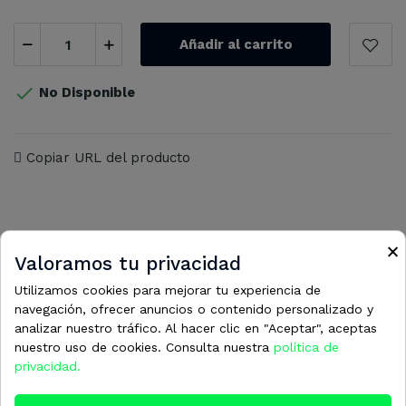
Añadir al carrito

No Disponible
Copiar URL del producto
×
Valoramos tu privacidad
16 otros productos en la misma
Utilizamos cookies para mejorar tu experiencia de
categoría:
navegación, ofrecer anuncios o contenido personalizado y
analizar nuestro tráfico. Al hacer clic en "Aceptar", aceptas
nuestro uso de cookies. Consulta nuestra
política de
privacidad.