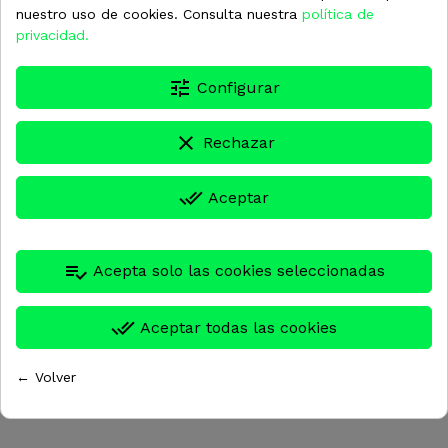
nuestro uso de cookies. Consulta nuestra
política de
privacidad.
tune
Configurar
clear
Rechazar
done_all
Aceptar
playlist_add_check
Acepta solo las cookies seleccionadas
done_all
Aceptar todas las cookies
← Volver