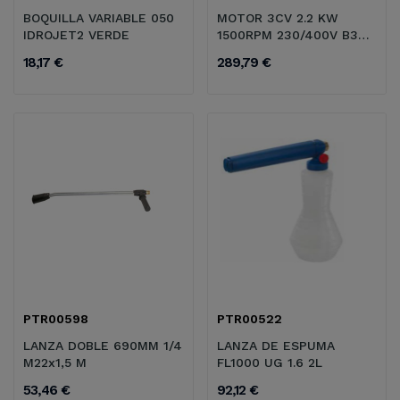
BOQUILLA VARIABLE 050
MOTOR 3CV 2.2 KW
IDROJET2 VERDE
1500RPM 230/400V B34
IE1
18,17 €
289,79 €
PTR00598
PTR00522
LANZA DOBLE 690MM 1/4
LANZA DE ESPUMA
M22x1,5 M
FL1000 UG 1.6 2L
53,46 €
92,12 €