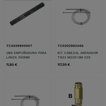
TC4039900007
TC0202903460
OBS EMPUÑADURA PARA
KIT CABEZAL ARENADOR
LANZA 350MM
TS33 M22X1.5M 035
11,80 €
117,59 €