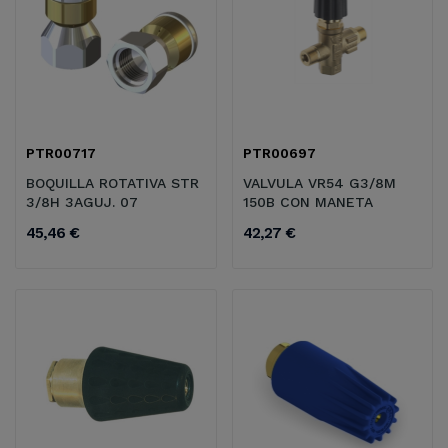
PTR00717
PTR00697
BOQUILLA ROTATIVA STR
VALVULA VR54 G3/8M
3/8H 3AGUJ. 07
150B CON MANETA
45,46 €
42,27 €