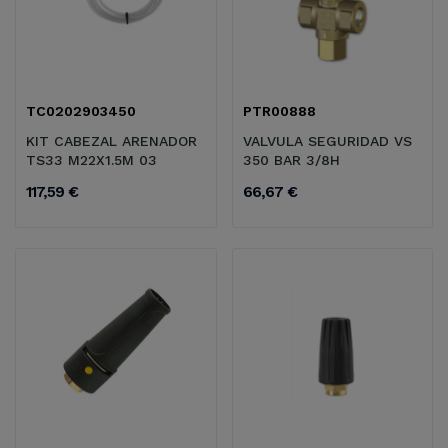
TC0202903450
PTR00888
KIT CABEZAL ARENADOR
VALVULA SEGURIDAD VS
TS33 M22X1.5M 03
350 BAR 3/8H
117,59 €
66,67 €