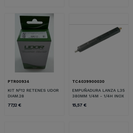
PTR00934
TC4039900030
KIT Nº12 RETENES UDOR
EMPUÑADURA LANZA L35
DIAM.28
380MM 1/4M - 1/4H INOX
77,12 €
15,57 €