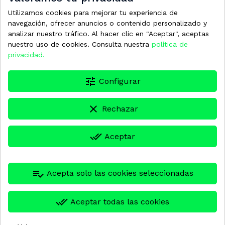
Utilizamos cookies para mejorar tu experiencia de
171,57 €
171,57 €
navegación, ofrecer anuncios o contenido personalizado y
analizar nuestro tráfico. Al hacer clic en "Aceptar", aceptas
nuestro uso de cookies. Consulta nuestra
política de
privacidad.
tune
Configurar
clear
Rechazar
done_all
Aceptar
PTR00846
PTR00845
playlist_add_check
Acepta solo las cookies seleccionadas
BOQUILLA ROTATIVA
BOQUILLA ROTATIVA
TPR-350 1/4 06
TPR-255 1/4 04
60,57 €
45,32 €
done_all
Aceptar todas las cookies