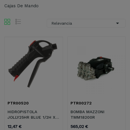
Cajas De Mando

Relevancia
PTR00520
PTR00272
HIDROPISTOLA
BOMBA MAZZONI
JOLLY25HR BLUE 1/2H X
TMM18200R
1/2M
12,47 €
565,02 €