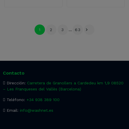

1
2
3
…
63
Contacto
Dirección:
Carretera de Granollers a Cardedeu km 1,9 08520
– Les Franqueses del Vallès (Barcelona)
Teléfono:
+34 938 389 100
Email:
info@washnet.es