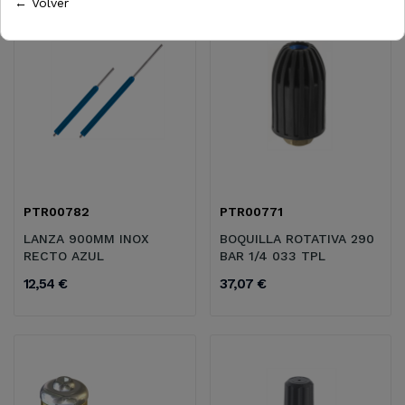
← Volver
PTR00782
PTR00771
LANZA 900MM INOX
BOQUILLA ROTATIVA 290
RECTO AZUL
BAR 1/4 033 TPL
12,54 €
37,07 €