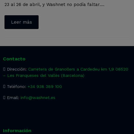
23 al 26 de abril, y Washnet no podía faltar....
Leer más
Contacto
Dirección:
Carretera de Granollers a Cardedeu km 1,9 08520
– Les Franqueses del Vallès (Barcelona)
Teléfono:
+34 938 389 100
Email:
info@washnet.es
Información