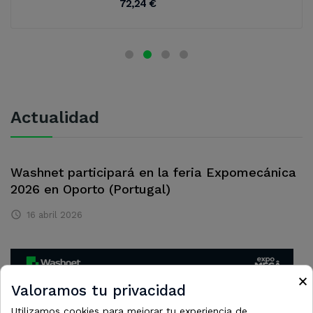
72,24 €
Actualidad
Washnet participará en la feria Expomecánica
2026 en Oporto (Portugal)

16
abril
2026
×
Valoramos tu privacidad
Utilizamos cookies para mejorar tu experiencia de