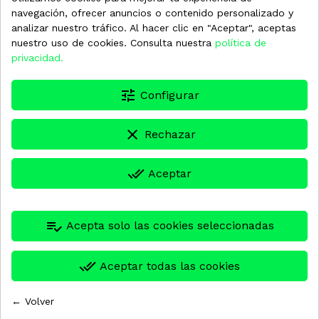
navegación, ofrecer anuncios o contenido personalizado y
analizar nuestro tráfico. Al hacer clic en "Aceptar", aceptas
nuestro uso de cookies. Consulta nuestra
política de
privacidad.
tune
Configurar
Washnet confirma su presencia por tercera vez
clear
Rechazar
consecutiva en la feria Expomecânica de Oporto,
referente en el país luso.
done_all
Aceptar
Leer más
playlist_add_check
Acepta solo las cookies seleccionadas
done_all
Aceptar todas las cookies
Washnet participará en la feria internacional
Uniti Expo 2026 en Stuttgart (Alemania)
← Volver

7
enero
2026