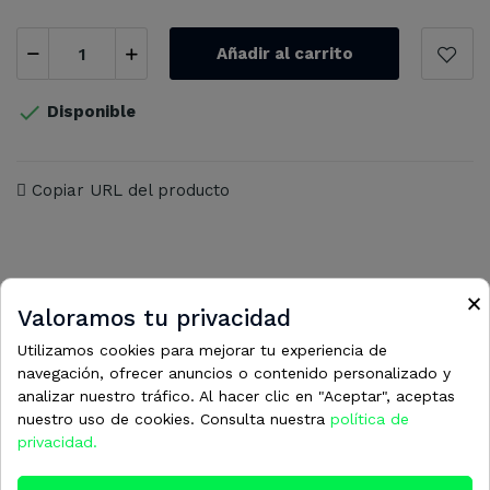
Añadir al carrito

Disponible
Copiar URL del producto
×
Valoramos tu privacidad
16 otros productos en la misma
Utilizamos cookies para mejorar tu experiencia de
categoría:
navegación, ofrecer anuncios o contenido personalizado y
analizar nuestro tráfico. Al hacer clic en "Aceptar", aceptas
nuestro uso de cookies. Consulta nuestra
política de
privacidad.