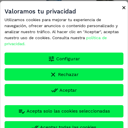
×
Valoramos tu privacidad
Utilizamos cookies para mejorar tu experiencia de
navegación, ofrecer anuncios o contenido personalizado y
0243600
0243342
analizar nuestro tráfico. Al hacer clic en "Aceptar", aceptas
nuestro uso de cookies. Consulta nuestra
política de
OBS TORNILLO PISTON
CIGUEÑAL CAT 350
privacidad.
CAT 350
19,39 €
433,44 €
tune
Configurar
clear
Rechazar
done_all
Aceptar
Contacto
Dirección:
Carretera de Granollers a Cardedeu km 1,9 08520
playlist_add_check
Acepta solo las cookies seleccionadas
– Les Franqueses del Vallès (Barcelona)
Teléfono:
+34 938 389 100
done_all
Aceptar todas las cookies