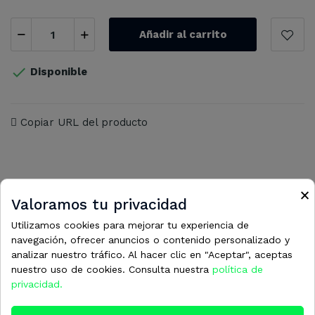
Añadir al carrito

Disponible
Copiar URL del producto
×
Valoramos tu privacidad
16 otros productos en la misma
Utilizamos cookies para mejorar tu experiencia de
categoría:
navegación, ofrecer anuncios o contenido personalizado y
analizar nuestro tráfico. Al hacer clic en "Aceptar", aceptas
nuestro uso de cookies. Consulta nuestra
política de
privacidad.