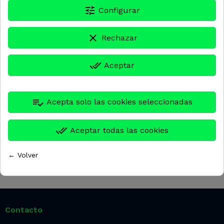
tune
Configurar
clear
Rechazar
done_all
Aceptar
HYB6068
HYB6029
playlist_add_check
Acepta solo las cookies seleccionadas
OBS ELECTROVALVULA
MUELLE ANTIRETORNO
PARKER 321K31 1/4 24V
0287
NC
done_all
Aceptar todas las cookies
137,82 €
0,57 €
← Volver
Contacto