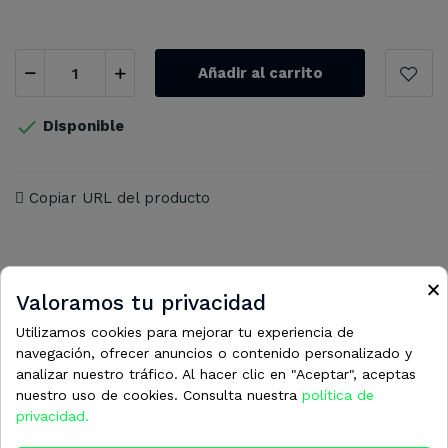
Añadir al carrito

Disponible
Copiar URL del producto
×
Valoramos tu privacidad
16 otros productos en la misma
Utilizamos cookies para mejorar tu experiencia de
navegación, ofrecer anuncios o contenido personalizado y
categoría:
analizar nuestro tráfico. Al hacer clic en "Aceptar", aceptas
nuestro uso de cookies. Consulta nuestra
política de
privacidad.