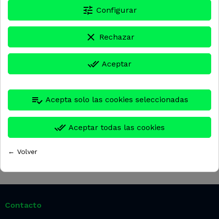
tune
Configurar
clear
Rechazar
done_all
Aceptar
6007004
HYB6106
playlist_add_check
Acepta solo las cookies seleccionadas
ELECTROVALVULA 121 K
OBS ELECTROVALVULA
45
LATON 1/2" 0.3-16 24V
AC
done_all
Aceptar todas las cookies
577,50 €
72,24 €
← Volver
Contacto