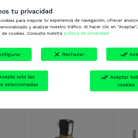
os tu privacidad
cookies para mejorar tu experiencia de navegación, ofrecer anunci
ersonalizado y analizar nuestro tráfico. Al hacer clic en "Aceptar"
 de cookies. Consulta nuestra
política de privacidad.
clear
done_all
onfigurar
Rechazar
Ace
done_all
Aceptar tod
es seleccionadas
cookies
goría: