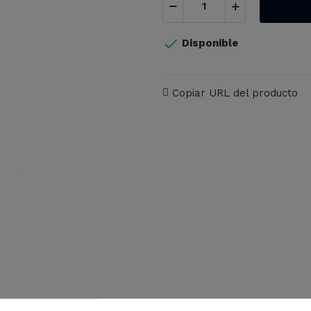

Disponible
Copiar URL del producto