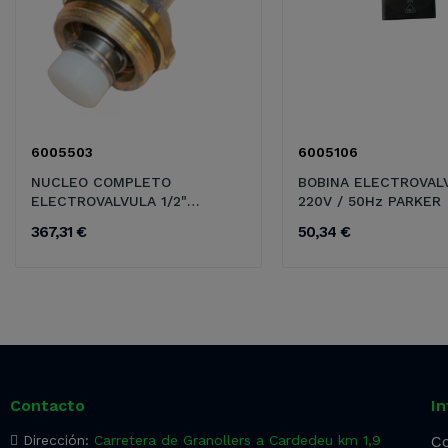
6005503
6005106
NUCLEO COMPLETO
BOBINA ELECTROVAL
ELECTROVALVULA 1/2"
220V / 50Hz PARKER
TEFLON
367,31 €
50,34 €
Contacto
I
Dirección:
Carretera de Granollers a Cardedeu km 1,9
Co