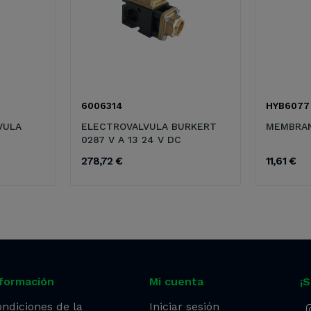
6006314
HYB6077
VULA
ELECTROVALVULA BURKERT
MEMBRAN
0287 V A 13 24 V DC
278,72 €
11,61 €
nformación
Mi cuenta
¡
ndiciones de la
Iniciar sesión