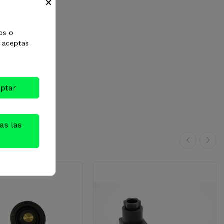
×
os o
, aceptas
ptar
as las