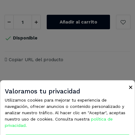
Añadir al carrito

Disponible
Copiar URL del producto
×
Valoramos tu privacidad
14 otros productos en la misma
Utilizamos cookies para mejorar tu experiencia de
navegación, ofrecer anuncios o contenido personalizado y
categoría:
analizar nuestro tráfico. Al hacer clic en "Aceptar", aceptas
nuestro uso de cookies. Consulta nuestra
política de
privacidad.