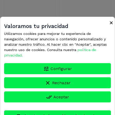
MTM_22.0208
HYB4090
×
Valoramos tu privacidad
PROTECCION MONEDERO
PLACA INTERFACE RM5
MTM CORTO
24V AC/DC
Utilizamos cookies para mejorar tu experiencia de
navegación, ofrecer anuncios o contenido personalizado y
25,28 €
96,36 €
analizar nuestro tráfico. Al hacer clic en "Aceptar", aceptas
nuestro uso de cookies. Consulta nuestra
política de
privacidad.
tune
Configurar
clear
Rechazar
done_all
Aceptar
HYB4069
HYB4066