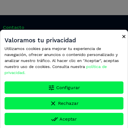
Contacto
×
Dirección:
Carretera de Granollers a Cardedeu km 1,9 08520
Valoramos tu privacidad
– Les Franqueses del Vallès (Barcelona)
Utilizamos cookies para mejorar tu experiencia de
Teléfono:
+34 938 389 100
navegación, ofrecer anuncios o contenido personalizado y
analizar nuestro tráfico. Al hacer clic en "Aceptar", aceptas
Email:
info@washnet.es
nuestro uso de cookies. Consulta nuestra
política de
privacidad.
tune
Configurar
Información
clear
Rechazar
Condiciones de la contratación
done_all
Aceptar
Contacte con nosotros