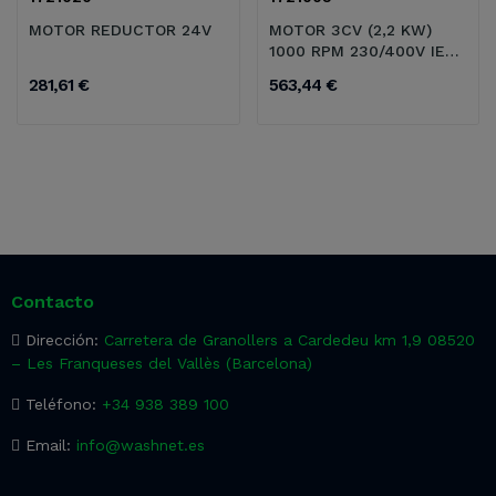
MOTOR REDUCTOR 24V
MOTOR 3CV (2,2 KW)
1000 RPM 230/400V IE3
B34
281,61 €
563,44 €
Contacto
Dirección:
Carretera de Granollers a Cardedeu km 1,9 08520
– Les Franqueses del Vallès (Barcelona)
Teléfono:
+34 938 389 100
Email:
info@washnet.es