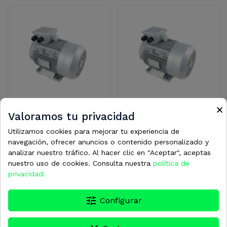
×
Valoramos tu privacidad
HYB1726
HYB1725
Utilizamos cookies para mejorar tu experiencia de
MOTOR 5.5CV (4 KW)
MOTOR 0,75CV(0,55
navegación, ofrecer anuncios o contenido personalizado y
1500 RPM 230/400V B34
kw)1000RPM230/400V
analizar nuestro tráfico. Al hacer clic en "Aceptar", aceptas
CAR RED
50HZ IE2 B34
393,81 €
219,49 €
nuestro uso de cookies. Consulta nuestra
política de
privacidad.
tune
Configurar