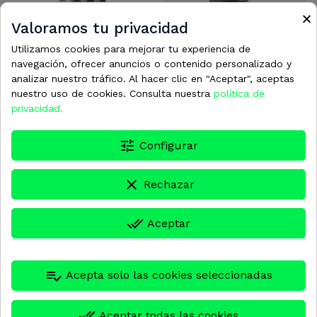
×
Valoramos tu privacidad
Utilizamos cookies para mejorar tu experiencia de
navegación, ofrecer anuncios o contenido personalizado y
CAT_033972
0222179
analizar nuestro tráfico. Al hacer clic en "Aceptar", aceptas
nuestro uso de cookies. Consulta nuestra
política de
OBS KIT DE VALVULAS
TAPON 1/2" PARA CAT
privacidad.
5CP PARA 6221
5CP
416,81 €
25,11 €
tune
Configurar
clear
Rechazar
done_all
Aceptar
Contacto
Dirección:
Carretera de Granollers a Cardedeu km 1,9 08520
playlist_add_check
Acepta solo las cookies seleccionadas
– Les Franqueses del Vallès (Barcelona)
Teléfono:
+34 938 389 100
done_all
Aceptar todas las cookies