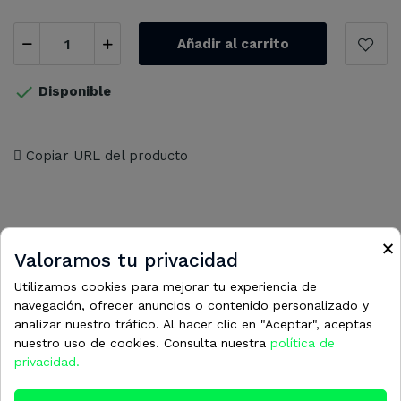
Añadir al carrito

Disponible
Copiar URL del producto
×
Valoramos tu privacidad
16 otros productos en la misma
Utilizamos cookies para mejorar tu experiencia de
categoría:
navegación, ofrecer anuncios o contenido personalizado y
analizar nuestro tráfico. Al hacer clic en "Aceptar", aceptas
nuestro uso de cookies. Consulta nuestra
política de
privacidad.