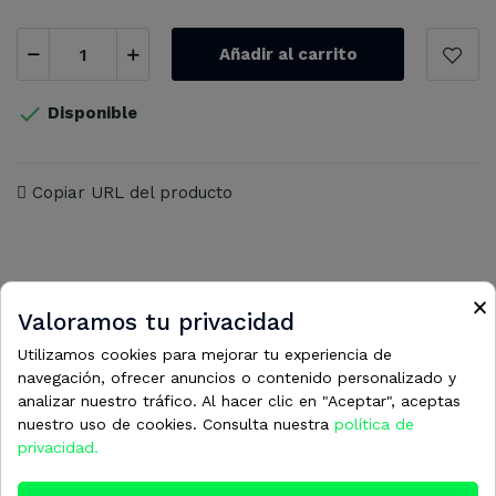
Añadir al carrito

Disponible
Copiar URL del producto
×
Valoramos tu privacidad
16 otros productos en la misma
Utilizamos cookies para mejorar tu experiencia de
categoría:
navegación, ofrecer anuncios o contenido personalizado y
analizar nuestro tráfico. Al hacer clic en "Aceptar", aceptas
nuestro uso de cookies. Consulta nuestra
política de
privacidad.