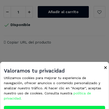
Añadir al carrito

Disponible
Copiar URL del producto
×
Valoramos tu privacidad
16 otros productos en la misma
Utilizamos cookies para mejorar tu experiencia de
categoría:
navegación, ofrecer anuncios o contenido personalizado y
analizar nuestro tráfico. Al hacer clic en "Aceptar", aceptas
nuestro uso de cookies. Consulta nuestra
política de
privacidad.