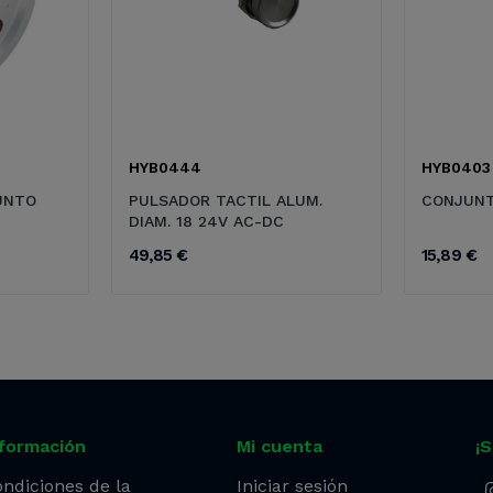
HYB0444
HYB0403
UNTO
PULSADOR TACTIL ALUM.
CONJUNT
DIAM. 18 24V AC-DC
49,85 €
15,89 €
nformación
Mi cuenta
¡
ndiciones de la
Iniciar sesión