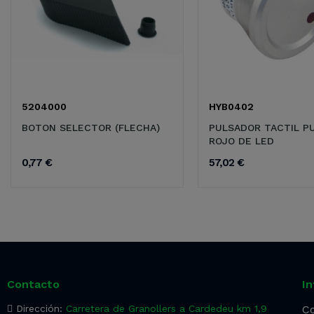
5204000
HYB0402
BOTON SELECTOR (FLECHA)
PULSADOR TACTIL P
ROJO DE LED
0,77 €
57,02 €
Contacto
I
Dirección:
Carretera de Granollers a Cardedeu km 1,9
Co