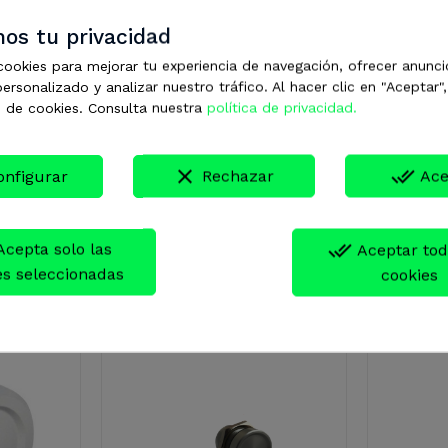
os tu privacidad
cookies para mejorar tu experiencia de navegación, ofrecer anunci
ersonalizado y analizar nuestro tráfico. Al hacer clic en "Aceptar"
 de cookies. Consulta nuestra
política de privacidad.
clear
done_all
onfigurar
Rechazar
Ace
done_all
Aceptar tod
es seleccionadas
cookies
goría: