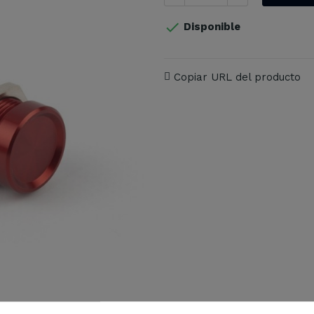

Disponible
Copiar URL del producto