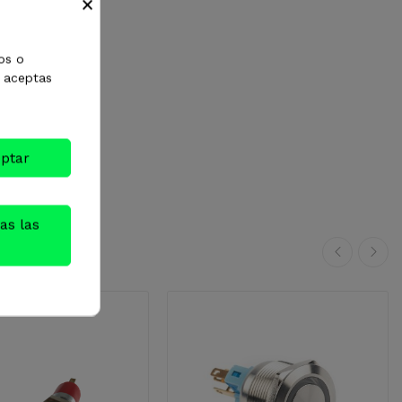
×
os o
, aceptas
ptar
as las