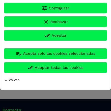
tune
Configurar
clear
Rechazar
done_all
Aceptar
HYB0394
HYB0393
playlist_add_check
Acepta solo las cookies seleccionadas
OBS PULSADOR TACTIL
PULSADOR TACTIL
ROJO 24vdc
MULTI-COLOR 24vdc
done_all
Aceptar todas las cookies
62,31 €
67,08 €
← Volver
Contacto