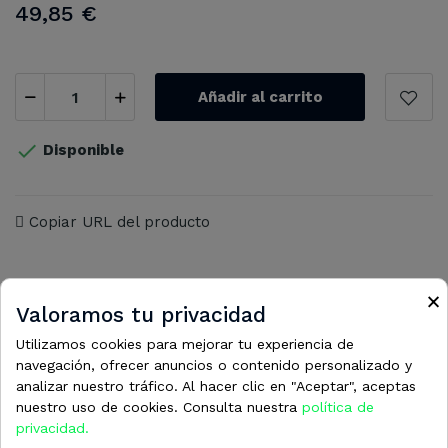
49,85 €
Añadir al carrito

Disponible
Copiar URL del producto
×
Valoramos tu privacidad
Utilizamos cookies para mejorar tu experiencia de
12 otros productos en la misma
navegación, ofrecer anuncios o contenido personalizado y
categoría:
analizar nuestro tráfico. Al hacer clic en "Aceptar", aceptas
nuestro uso de cookies. Consulta nuestra
política de
privacidad.