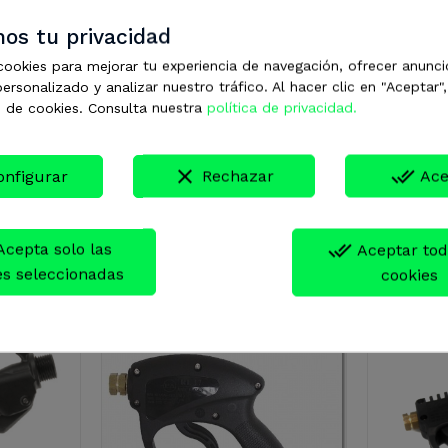
os tu privacidad
cookies para mejorar tu experiencia de navegación, ofrecer anunci
ersonalizado y analizar nuestro tráfico. Al hacer clic en "Aceptar"
 de cookies. Consulta nuestra
política de privacidad.
clear
done_all
onfigurar
Rechazar
Ace
done_all
Aceptar tod
es seleccionadas
cookies
goría: