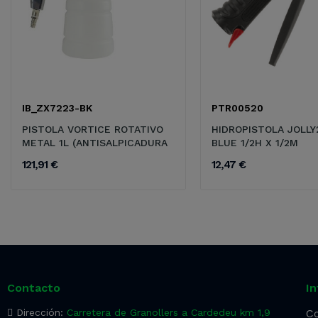
IB_ZX7223-BK
PTR00520
PISTOLA VORTICE ROTATIVO
HIDROPISTOLA JOLLY
METAL 1L (ANTISALPICADURA
BLUE 1/2H X 1/2M
121,91 €
12,47 €
Contacto
I
Dirección:
Carretera de Granollers a Cardedeu km 1,9
Co