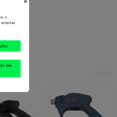
×
os o
, aceptas
ptar
as las