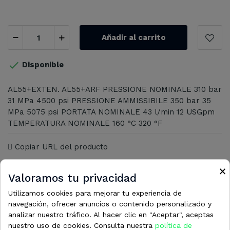
Añadir al carrito

Disponible
AL55+EXTEN. AL55+ARF PRESSIONE NOMINALE 310 bar
31 MPa 4500 psi PRESSIONE AMMISSIBILE 350 bar 35
MPa 5075 psi PORTATA NOMINALE 43 l/min 12 USGpm
TEMPERATURA NOMINALE 160 °C 320 °F
Copiar URL del producto
×
Valoramos tu privacidad
Utilizamos cookies para mejorar tu experiencia de
navegación, ofrecer anuncios o contenido personalizado y
analizar nuestro tráfico. Al hacer clic en "Aceptar", aceptas
16 otros productos en la misma
nuestro uso de cookies. Consulta nuestra
política de