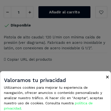
Añadir al carrito

Disponible
Pistola de alto caudal: 120 l/min con mínima caída de
presión (ver diagrama). Fabricado en acero inoxidable y
latón, con conexiones de acero inoxidable G 1/2".
Copiar URL del producto
×
Valoramos tu privacidad
Utilizamos cookies para mejorar tu experiencia de
16 otros productos en la misma
navegación, ofrecer anuncios o contenido personalizado y
analizar nuestro tráfico. Al hacer clic en "Aceptar", aceptas
categoría:
nuestro uso de cookies. Consulta nuestra
política de
privacidad.