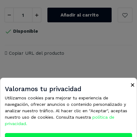
Añadir al carrito

Disponible
Copiar URL del producto
×
Valoramos tu privacidad
16 otros productos en la misma
Utilizamos cookies para mejorar tu experiencia de
categoría:
navegación, ofrecer anuncios o contenido personalizado y
analizar nuestro tráfico. Al hacer clic en "Aceptar", aceptas
nuestro uso de cookies. Consulta nuestra
política de
privacidad.