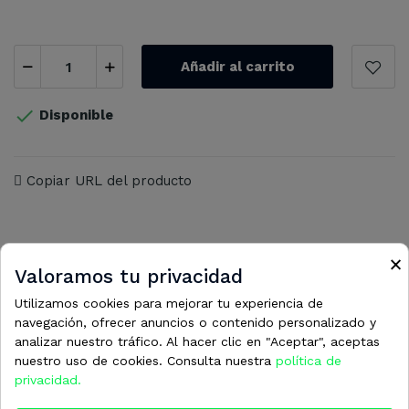
Añadir al carrito

Disponible
Copiar URL del producto
×
Valoramos tu privacidad
16 otros productos en la misma
Utilizamos cookies para mejorar tu experiencia de
navegación, ofrecer anuncios o contenido personalizado y
categoría:
analizar nuestro tráfico. Al hacer clic en "Aceptar", aceptas
nuestro uso de cookies. Consulta nuestra
política de
privacidad.