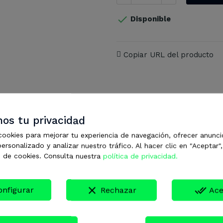

Disponible
Copiar URL del producto
os tu privacidad
goría:
cookies para mejorar tu experiencia de navegación, ofrecer anunci
ersonalizado y analizar nuestro tráfico. Al hacer clic en "Aceptar"
 de cookies. Consulta nuestra
política de privacidad.
clear
done_all
onfigurar
Rechazar
Ace