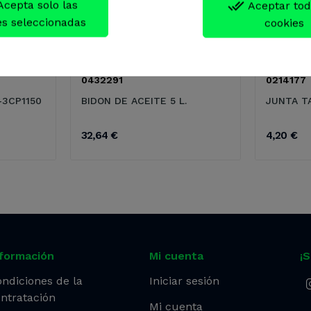
done_all
Aceptar tod
es seleccionadas
cookies
0432291
0214177
-3CP1150
BIDON DE ACEITE 5 L.
JUNTA T
32,64 €
4,20 €
nformación
Mi cuenta
¡
ndiciones de la
Iniciar sesión
ntratación
Mi cuenta