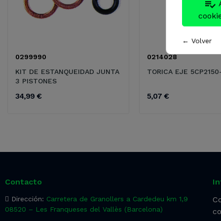
playlist_add_check
Acepta solo las
cooki
← Volver
0299990
0214028
KIT DE ESTANQUEIDAD JUNTA
TORICA EJE 5CP2150
3 PISTONES
34,99 €
5,07 €
Contacto
I
Dirección:
Carretera de Granollers a Cardedeu km 1,9
Co
08520 – Les Franqueses del Vallès (Barcelona)
co