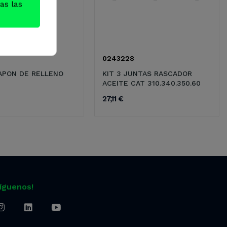
as las
0243228
APON DE RELLENO
KIT 3 JUNTAS RASCADOR
ACEITE CAT 310.340.350.60
27,11 €
Síguenos!