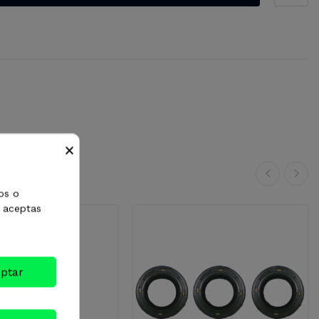
×
os o
, aceptas
ptar